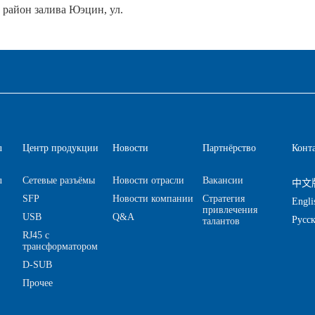
й район залива Юэцин, ул.
u
Центр продукции
Новости
Партнёрство
Конт
u
Сетевые разъёмы
Новости отрасли
Вакансии
中文
SFP
Новости компании
Стратегия
Engli
привлечения
USB
Q&A
Русс
талантов
RJ45 с
трансформатором
D-SUB
Прочее