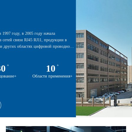
 1997 году, в 2005 году начала
 сетей связи RJ45 RJ11, продукции в
 и других областях цифровой проводно…
SFP 1x1клетка
HYE-180DM
DC0010
SFP 1x2 
HYE-18
AF-180°
DC00
30
+
10
+
AF-180°13.0平口
DB9公光孔
DB15
дование+
Области применения+