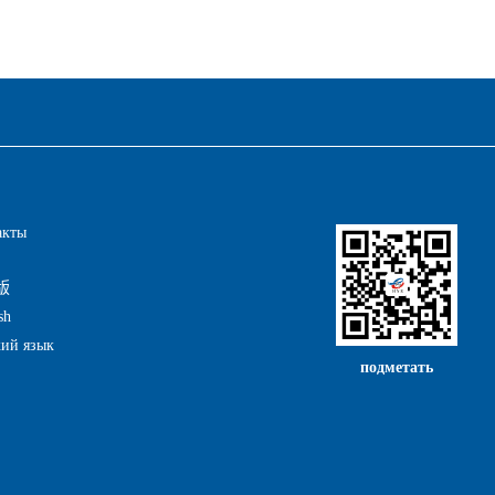
акты
版
sh
кий язык
подметать