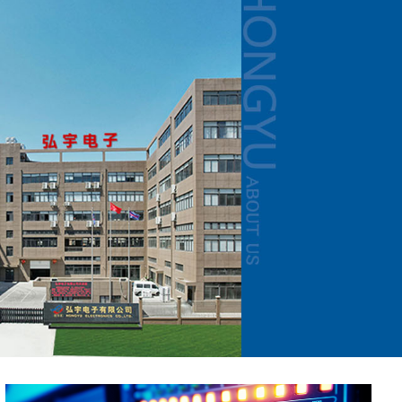
клетка
08NL
13.7
20
HYE-111B002IWDID
SFP 1x4 клетка
DC002A
公光孔
AF-180°13.7直脚
DB25公光孔