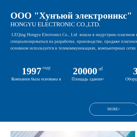
ООО "Хунъюй электроникс"
HONGYU ELECTRONIC CO.,LTD.
LEQing Hongyu Electronics Co., Ltd. вошла в индустрию плагинов в
специализироваться на разработке, производстве, продаже плагинов
основном используется в телекоммуникациях, компьютерных сетях
2Q066CB2A1D
1x4 клетка
0°10.0/6.8
C0050
HYE-114Q070CB2A1D3
SFP+ 1x6 клетка
AF-90°10.0
DC005A
1997
году
20000
15母光孔
DB25母光孔
㎡
Компания была основана в
Площадь здания+
Обору
MORE+