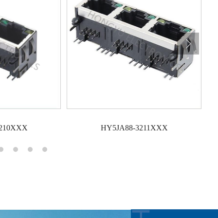
2210XXX
HY5JA88-3211XXX