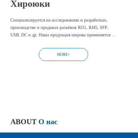
Хироюки
Специализируется на исследованиях и разработках,
производстве и продажах разъёмов RJ11, RJ45, SFP,
USB, DC и др. Наша продукция широко применяется в
телекоммуникациях, компьютерных сетях и других
областях цифровых проводных коммуникаций.
MORE+
88-1210XXX
HY5JB88-2210XXX
ABOUT
О нас